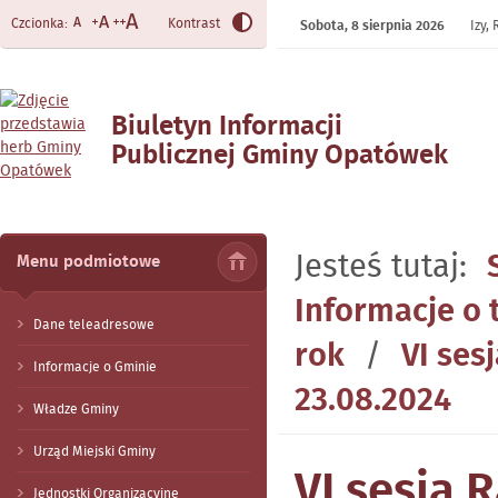
Czcionka:
Kontrast
Sobota,
8
sierpnia
2026
Izy,
Biuletyn Informacji
Publicznej Gminy Opatówek
- VI sesja Rady Miejskiej
Gminy (kadencja 2024-2029)
- 23.08.2024
Jesteś tutaj:
Menu podmiotowe
Informacje o 
Dane teleadresowe
rok
/
VI ses
Informacje o Gminie
23.08.2024
Władze Gminy
Urząd Miejski Gminy
VI sesja 
Jednostki Organizacyjne