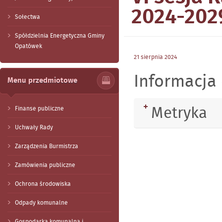
2024-2029
Sołectwa
Spółdzielnia Energetyczna Gminy
Opatówek
21
sierpnia
2024
Informacja 
Menu przedmiotowe
Metryka
Rozwiń
Finanse publiczne
Uchwały Rady
Zarządzenia Burmistrza
Zamówienia publiczne
Ochrona środowiska
Odpady komunalne
Gospodarka komunalna i