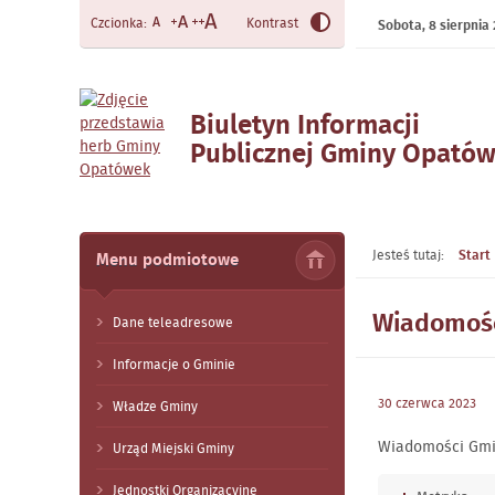
Czcionka:
Kontrast
Sobota,
8
sierpnia
Biuletyn Informacji
Publicznej Gminy Opató
- Wiadomości Gminne Nr
2/2023
Jesteś tutaj:
Start
Menu podmiotowe
Wiadomośc
Dane teleadresowe
Informacje o Gminie
30
czerwca
2023
Władze Gminy
Wiadomości Gmi
Urząd Miejski Gminy
Jednostki Organizacyjne