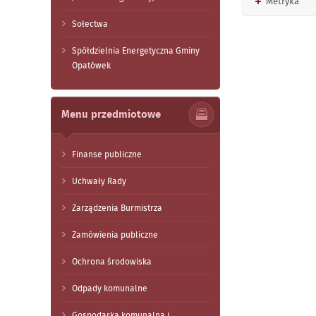
Rozwiń
Metryka
Sołectwa
Spółdzielnia Energetyczna Gminy
Opatówek
Menu przedmiotowe
Finanse publiczne
Uchwały Rady
Zarządzenia Burmistrza
Zamówienia publiczne
Ochrona środowiska
Odpady komunalne
Gospodarka komunalna i