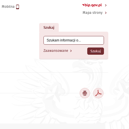
Wersja
Mobilna
Mapa strony
Szukaj
Tutaj wpisz szukaną frazę:
Wyszukiwanie
Zaawansowane