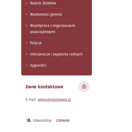
Rejestr Żłobków
Wiadomości gminne
Współpraca z organizacjami
pozarządowymi
Petycje
Interpelacje i zapytania radnych
Sygnaliści
Dane kontaktowe
E-mail:
gmina@opatowek.pl
Odwiedziny:
2395600